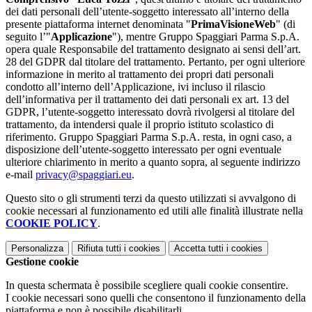
dei dati personali dell’utente-soggetto interessato all’interno della
presente piattaforma internet denominata "
PrimaVisioneWeb
" (di
seguito l’"
Applicazione
"), mentre Gruppo Spaggiari Parma S.p.A.
opera quale Responsabile del trattamento designato ai sensi dell’art.
28 del GDPR dal titolare del trattamento. Pertanto, per ogni ulteriore
informazione in merito al trattamento dei propri dati personali
condotto all’interno dell’Applicazione, ivi incluso il rilascio
dell’informativa per il trattamento dei dati personali ex art. 13 del
GDPR, l’utente-soggetto interessato dovrà rivolgersi al titolare del
trattamento, da intendersi quale il proprio istituto scolastico di
riferimento. Gruppo Spaggiari Parma S.p.A. resta, in ogni caso, a
disposizione dell’utente-soggetto interessato per ogni eventuale
ulteriore chiarimento in merito a quanto sopra, al seguente indirizzo
e-mail
privacy@spaggiari.eu
.
Questo sito o gli strumenti terzi da questo utilizzati si avvalgono di
cookie necessari al funzionamento ed utili alle finalità illustrate nella
COOKIE POLICY
.
Personalizza
Rifiuta tutti
i cookies
Accetta tutti
i cookies
Gestione cookie
In questa schermata è possibile scegliere quali cookie consentire.
I cookie necessari sono quelli che consentono il funzionamento della
piattaforma e non è possibile disabilitarli.