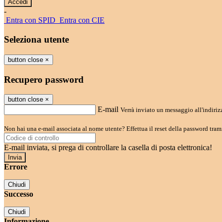
-
Entra con SPID
Entra con CIE
Seleziona utente
button close
×
Recupero password
button close
×
E-mail
Verrà inviato un messaggio all'indirizz
Non hai una e-mail associata al nome utente? Effettua il reset della password tram
E-mail inviata, si prega di controllare la casella di posta elettronica!
Errore
Chiudi
Successo
Chiudi
Informazione