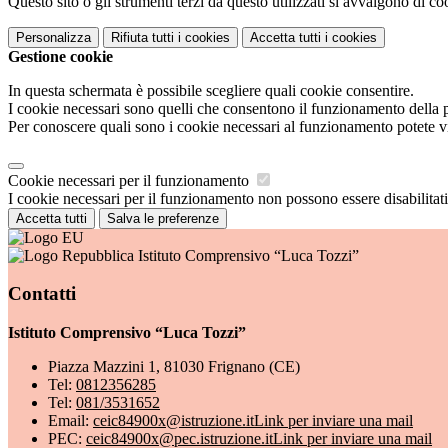
Questo sito o gli strumenti terzi da questo utilizzati si avvalgono di coo
Personalizza
Rifiuta tutti
i cookies
Accetta tutti
i cookies
Gestione cookie
In questa schermata è possibile scegliere quali cookie consentire.
I cookie necessari sono quelli che consentono il funzionamento della pi
Per conoscere quali sono i cookie necessari al funzionamento potete v
Cookie necessari per il funzionamento
I cookie necessari per il funzionamento non possono essere disabilitati.
Accetta tutti
Salva le preferenze
Istituto Comprensivo “Luca Tozzi”
Contatti
Istituto Comprensivo “Luca Tozzi”
Piazza Mazzini 1, 81030 Frignano (CE)
Tel:
0812356285
Tel:
081/3531652
Email:
ceic84900x@istruzione.it
Link per inviare una mail
PEC:
ceic84900x@pec.istruzione.it
Link per inviare una mail