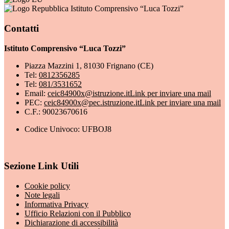
Istituto Comprensivo “Luca Tozzi”
Contatti
Istituto Comprensivo “Luca Tozzi”
Piazza Mazzini 1, 81030 Frignano (CE)
Tel:
0812356285
Tel:
081/3531652
Email:
ceic84900x@istruzione.it
Link per inviare una mail
PEC:
ceic84900x@pec.istruzione.it
Link per inviare una mail
C.F.: 90023670616
Codice Univoco: UFBOJ8
Sezione Link Utili
Cookie policy
Note legali
Informativa Privacy
Ufficio Relazioni con il Pubblico
Dichiarazione di accessibilità