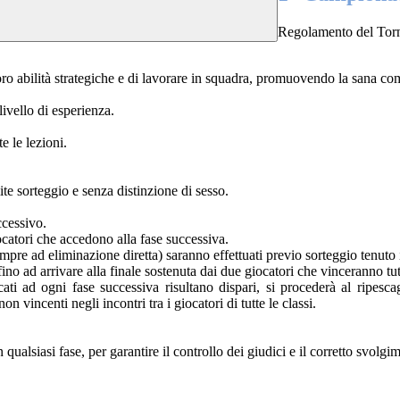
Regolamento del Torn
loro abilità strategiche e di lavorare in squadra, promuovendo la sana com
 livello di esperienza.
e le lezioni.
ite sorteggio e senza distinzione di sesso.
ccessivo.
ocatori che accedono alla fase successiva.
sempre ad eliminazione diretta) saranno effettuati previo sorteggio tenuto 
no ad arrivare alla finale sostenuta dai due giocatori che vinceranno tutt
icati ad ogni fase successiva risultano dispari, si procederà al ripesc
n vincenti negli incontri tra i giocatori di tutte le classi.
ualsiasi fase, per garantire il controllo dei giudici e il corretto svolgi