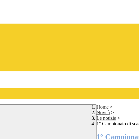
Home
>
Novità
>
Le notizie
>
1° Campionato di sca
1° Campionat