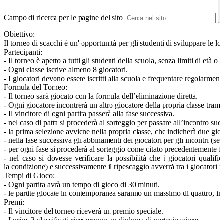
Campo di ricerca per le pagine del sito
Obiettivo:
Il torneo di scacchi è un' opportunità per gli studenti di sviluppare le 
Partecipanti:
- Il torneo è aperto a tutti gli studenti della scuola, senza limiti di età o
- Ogni classe iscrive almeno 8 giocatori.
- I giocatori devono essere iscritti alla scuola e frequentare regolarment
Formula del Torneo:
- Il torneo sarà giocato con la formula dell’eliminazione diretta.
- Ogni giocatore incontrerà un altro giocatore della propria classe tram
- Il vincitore di ogni partita passerà alla fase successiva.
- nel caso di patta si procederà al sorteggio per passare all’incontro su
- la prima selezione avviene nella propria classe, che indicherà due gi
- nella fase successiva gli abbinamenti dei giocatori per gli incontri (
- per ogni fase si procederà al sorteggio come citato precedentemente fi
- nel caso si dovesse verificare la possibilità che i giocatori qualif
la condizione) e successivamente il ripescaggio avverrà tra i giocatori no
Tempi di Gioco:
- Ogni partita avrà un tempo di gioco di 30 minuti.
- le partite giocate in contemporanea saranno un massimo di quattro, in q
Premi:
- Il vincitore del torneo riceverà un premio speciale.
- I primi 3 classificati riceveranno un diploma di partecipazione.