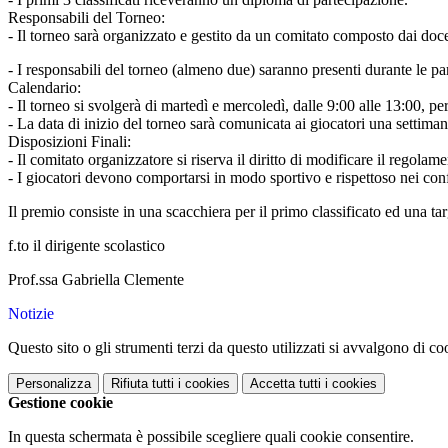
Responsabili del Torneo:
- Il torneo sarà organizzato e gestito da un comitato composto dai do
- I responsabili del torneo (almeno due) saranno presenti durante le part
Calendario:
- Il torneo si svolgerà di martedì e mercoledì, dalle 9:00 alle 13:00, pe
- La data di inizio del torneo sarà comunicata ai giocatori una settiman
Disposizioni Finali:
- Il comitato organizzatore si riserva il diritto di modificare il regolam
- I giocatori devono comportarsi in modo sportivo e rispettoso nei confr
Il premio consiste in una scacchiera per il primo classificato ed una ta
f.to il dirigente scolastico
Prof.ssa Gabriella Clemente
Notizie
Questo sito o gli strumenti terzi da questo utilizzati si avvalgono di coo
Personalizza
Rifiuta tutti
i cookies
Accetta tutti
i cookies
Gestione cookie
In questa schermata è possibile scegliere quali cookie consentire.