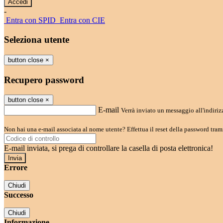
-
Entra con SPID
Entra con CIE
Seleziona utente
button close
×
Recupero password
button close
×
E-mail
Verrà inviato un messaggio all'indirizz
Non hai una e-mail associata al nome utente? Effettua il reset della password tram
E-mail inviata, si prega di controllare la casella di posta elettronica!
Errore
Chiudi
Successo
Chiudi
Informazione