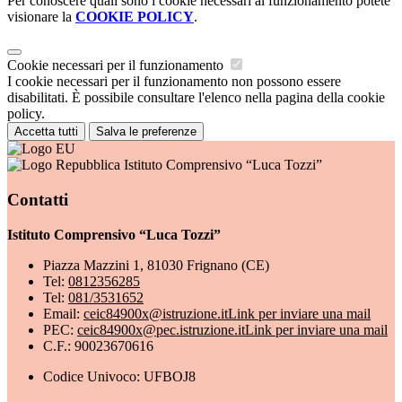
Per conoscere quali sono i cookie necessari al funzionamento potete
visionare la
COOKIE POLICY
.
Cookie necessari per il funzionamento
I cookie necessari per il funzionamento non possono essere
disabilitati. È possibile consultare l'elenco nella pagina della cookie
policy.
Accetta tutti
Salva le preferenze
Istituto Comprensivo “Luca Tozzi”
Contatti
Istituto Comprensivo “Luca Tozzi”
Piazza Mazzini 1, 81030 Frignano (CE)
Tel:
0812356285
Tel:
081/3531652
Email:
ceic84900x@istruzione.it
Link per inviare una mail
PEC:
ceic84900x@pec.istruzione.it
Link per inviare una mail
C.F.: 90023670616
Codice Univoco: UFBOJ8