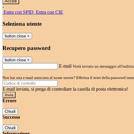
-
Entra con SPID
Entra con CIE
Seleziona utente
button close
×
Recupero password
button close
×
E-mail
Verrà inviato un messaggio all'indirizz
Non hai una e-mail associata al nome utente? Effettua il reset della password tram
E-mail inviata, si prega di controllare la casella di posta elettronica!
Errore
Chiudi
Successo
Chiudi
Informazione