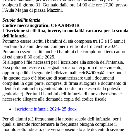
svolgerà il giorno 31 Gennaio dalle ore 14,00 alle ore 17,00 presso
l’Aula Magna di piazza Mazzini.
Scuola dell’infanzia
Codice meccanografico: CEAA84901R
L’iscrizione si effettua, invece, in modalità cartacea per la scuola
dell’infanzia.
Potranno essere iscritti i bambini di età compresa tra i 3 e i 5 anni; i
bambini di 3 anni devono compierli entro il 31 dicembre 2024.
Potranno essere iscritti anche i bambini che compiono il terzo anno
di età entro il 30 aprile 2025.
Si allegano i file necessari per l’iscrizione alla scuola dell’infanzia.
Essi potranno essere consegnati a mano nei giorni di ricevimento,
oppure spediti al seguente indirizzo mail: ceic84900x@istruzione.it
(in questo caso c’è bisogno di scannerizzare tutti i documenti
compilati in ogni parte, compresi di firma autografa e documento di
identità di entrambi i genitori/tutori o di chi ne esercita la potestà
genitoriale). Per tutti i bambini dell’Infanzia di nuova iscrizione è
necessario allegare alla domanda copia del codice fiscale.
iscrizione infanzia 2024- 25.docx
Per gli alunni già frequentanti la nostra scuola dell’infanzia, per i
quali si intende riconfermare la frequenza bisogna compilare il
modulo sottoindicato, che verrà consegnato alle docenti di sezione