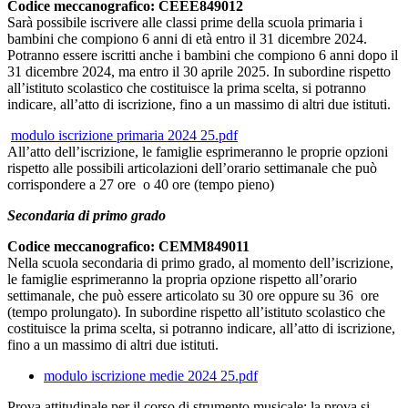
Codice meccanografico: CEEE849012
Sarà possibile iscrivere alle classi prime della scuola primaria i
bambini che compiono 6 anni di età entro il 31 dicembre 2024.
Potranno essere iscritti anche i bambini che compiono 6 anni dopo il
31 dicembre 2024, ma entro il 30 aprile 2025. In subordine rispetto
all’istituto scolastico che costituisce la prima scelta, si potranno
indicare, all’atto di iscrizione, fino a un massimo di altri due istituti.
modulo iscrizione primaria 2024 25.pdf
All’atto dell’iscrizione, le famiglie esprimeranno le proprie opzioni
rispetto alle possibili articolazioni dell’orario settimanale che può
corrispondere a 27 ore o 40 ore (tempo pieno)
Secondaria di primo grado
Codice meccanografico: CEMM849011
Nella scuola secondaria di primo grado, al momento dell’iscrizione,
le famiglie esprimeranno la propria opzione rispetto all’orario
settimanale, che può essere articolato su 30 ore oppure su 36 ore
(tempo prolungato). In subordine rispetto all’istituto scolastico che
costituisce la prima scelta, si potranno indicare, all’atto di iscrizione,
fino a un massimo di altri due istituti.
modulo iscrizione medie 2024 25.pdf
Prova attitudinale per il corso di strumento musicale: la prova si