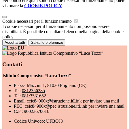
Per conoscere quali sono i cookie necessari al funzionamento potete
visionare la
COOKIE POLICY
.
Cookie necessari per il funzionamento
I cookie necessari per il funzionamento non possono essere
disabilitati. È possibile consultare l'elenco nella pagina della cookie
policy.
Accetta tutti
Salva le preferenze
Istituto Comprensivo “Luca Tozzi”
Contatti
Istituto Comprensivo “Luca Tozzi”
Piazza Mazzini 1, 81030 Frignano (CE)
Tel:
0812356285
Tel:
081/3531652
Email:
ceic84900x@istruzione.it
Link per inviare una mail
PEC:
ceic84900x@pec.istruzione.it
Link per inviare una mail
C.F.: 90023670616
Codice Univoco: UFBOJ8