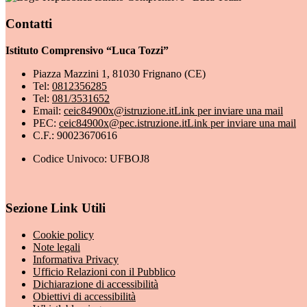
Contatti
Istituto Comprensivo “Luca Tozzi”
Piazza Mazzini 1, 81030 Frignano (CE)
Tel:
0812356285
Tel:
081/3531652
Email:
ceic84900x@istruzione.it
Link per inviare una mail
PEC:
ceic84900x@pec.istruzione.it
Link per inviare una mail
C.F.: 90023670616
Codice Univoco: UFBOJ8
Sezione Link Utili
Cookie policy
Note legali
Informativa Privacy
Ufficio Relazioni con il Pubblico
Dichiarazione di accessibilità
Obiettivi di accessibilità