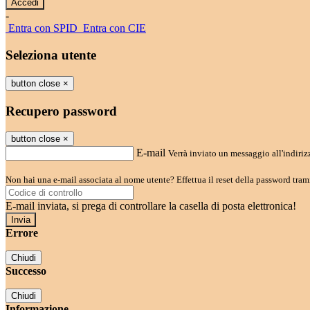
-
Entra con SPID
Entra con CIE
Seleziona utente
button close
×
Recupero password
button close
×
E-mail
Verrà inviato un messaggio all'indirizz
Non hai una e-mail associata al nome utente? Effettua il reset della password tram
E-mail inviata, si prega di controllare la casella di posta elettronica!
Errore
Chiudi
Successo
Chiudi
Informazione