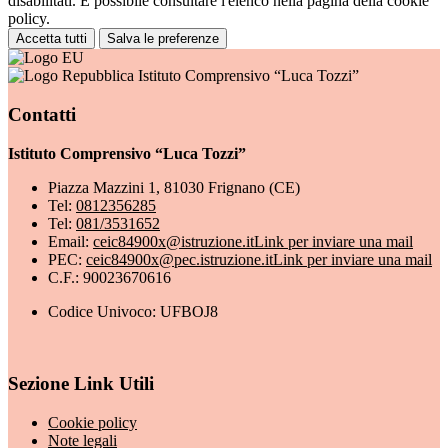
disabilitati. È possibile consultare l'elenco nella pagina della cookie
policy.
Accetta tutti
Salva le preferenze
Istituto Comprensivo “Luca Tozzi”
Contatti
Istituto Comprensivo “Luca Tozzi”
Piazza Mazzini 1, 81030 Frignano (CE)
Tel:
0812356285
Tel:
081/3531652
Email:
ceic84900x@istruzione.it
Link per inviare una mail
PEC:
ceic84900x@pec.istruzione.it
Link per inviare una mail
C.F.: 90023670616
Codice Univoco: UFBOJ8
Sezione Link Utili
Cookie policy
Note legali