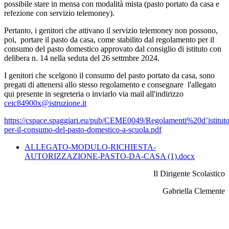
possibile stare in mensa con modalità mista (pasto portato da casa e
refezione con servizio telemoney).
Pertanto, i genitori che attivano il servizio telemoney non possono,
poi, portare il pasto da casa, come stabilito dal regolamento per il
consumo del pasto domestico approvato dal consiglio di istituto con
delibera n. 14 nella seduta del 26 settmbre 2024.
I genitori che scelgono il consumo del pasto portato da casa, sono
pregati di attenersi allo stesso regolamento e consegnare l'allegato
qui presente in segreteria o inviarlo via mail all'indirizzo
ceic84900x@istruzione.it
https://cspace.spaggiari.eu/pub/CEME0049/Regolamenti%20d’istitu
per-il-consumo-del-pasto-domestico-a-scuola.pdf
ALLEGATO-MODULO-RICHIESTA-
AUTORIZZAZIONE-PASTO-DA-CASA (1).docx
Il Dirigente Scolastico
Gabriella Clemente