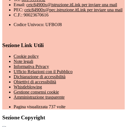
Email:
ceic84900x@istruzione.it
Link per inviare una mail
PEC:
ceic84900x@pec.istruzione.it
Link per inviare una mail
C.F.: 90023670616
Codice Univoco: UFBOJ8
Sezione Link Utili
Cookie policy
Note legali
Informativa Privacy
Ufficio Relazioni con il Pubblico
Dichiarazione di accessibilità
Obiettivi di accessibilità
Whistleblowing
Gestione consensi cookie
Amministrazione trasparente
Pagina visualizzata
737
volte
Sezione Copyright